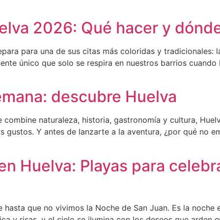
lva 2026: Qué hacer y dónde 
epara para una de sus citas más coloridas y tradicionales: 
iente único que solo se respira en nuestros barrios cuando
emana: descubre Huelva
ombine naturaleza, historia, gastronomía y cultura, Huelva
los gustos. Y antes de lanzarte a la aventura, ¿por qué no
n Huelva: Playas para celebrar
 hasta que no vivimos la Noche de San Juan. Es la noche e
a y risas, y el cielo se ilumina con los deseos que arden e