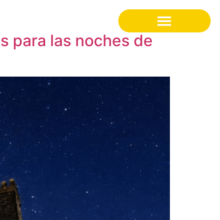
os para las noches de
Nuestra filosofía