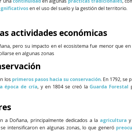
or una
continuidad
en algunas
prácticas tradicionales
, co
gnificativos
en el uso del suelo y la gestión del territorio.
vas actividades económicas
ñana, pero su impacto en el ecosistema fue menor que en 
ollarse en algunas zonas
nservación
on los
primeros pasos hacia su conservación
. En 1792, se
a época de cría
, y en 1804 se creó la
Guarda Forestal
p
res
ron a Doñana, principalmente dedicados a la
agricultura
y
se intensificaron en algunas zonas, lo que generó
preocu