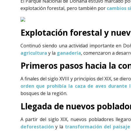
El Parque Nacional de Doñana estuvo marcado p
explotación forestal, pero también por
cambios si
Explotación forestal y nue
Continuó siendo una actividad importante en Do
agricultura
y la
ganadería
, comenzaron a desarr
Primeros pasos hacia la co
A finales del siglo XVIII y principios del XIX, se dier
orden que prohibía la caza de aves durante l
bosques de la región.
Llegada de nuevos poblado
A partir del siglo XIX, nuevos pobladores llega
deforestación
y la
transformación del paisaje