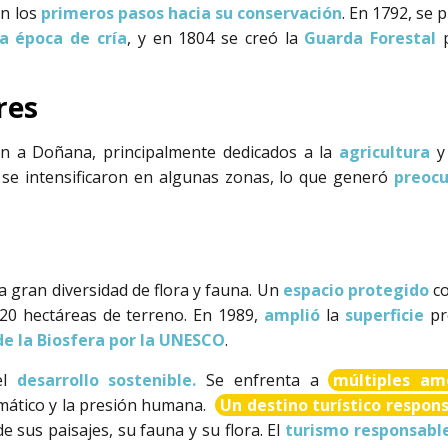
on los
primeros pasos hacia su conservación
. En 1792, se
a época de cría
, y en 1804 se creó la
Guarda Forestal
p
res
ron a Doñana, principalmente dedicados a la
agricultura
y
se intensificaron en algunas zonas, lo que generó
preocu
 gran diversidad de flora y fauna. Un
espacio protegido
co
720 hectáreas de terreno. En 1989,
amplió
la
superficie
pr
de la Biosfera por la UNESCO
.
el
desarrollo sostenible.
Se enfrenta a
múltiples am
limático y la presión humana.
Un destino turístico respon
de sus paisajes, su fauna y su flora. El
turismo responsabl