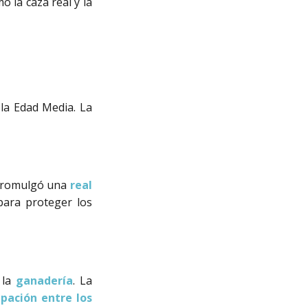
mo la caza real y la
la Edad Media. La
 promulgó una
real
ara proteger los
 la
ganadería
. La
pación entre los