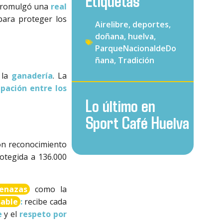
Etiquetas
 promulgó una
real
ara proteger los
Airelibre
,
deportes
,
doñana
,
huelva
,
ParqueNacionaldeDo
ñana
,
Tradición
 la
ganadería
. La
pación entre los
Lo último en
Sport Café Huelva
n reconocimiento
otegida a 136.000
enazas
como la
sable
:
recibe cada
e
y el
respeto por