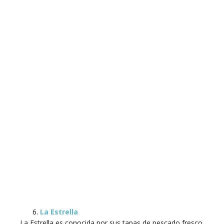
La Estrella
La Estrella es conocida por sus tapas de pescado fresco