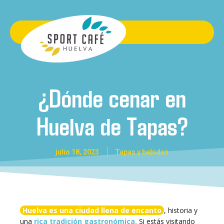
¿Dónde cenar en
Huelva de Tapas?
julio 18, 2023
Tapas y bebidas
Huelva es una ciudad llena de encanto
, historia y
una
rica tradición gastronómica.
Si estás visitando