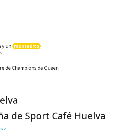
a y un
montadito
e
e are de Champions de Queen
ña de Sport Café Huelva
va?