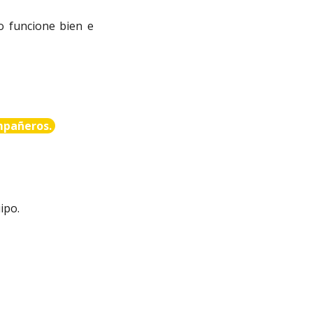
do funcione bien e
mpañeros.
ipo.